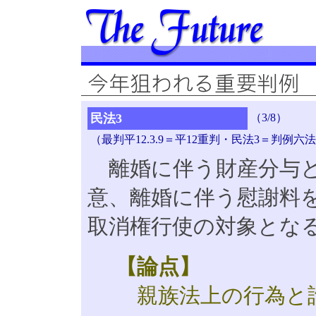
民法3
（3/8）
（最判平12.3.9＝平12重判・民法3＝判例六法・
離婚に伴う財産分与
意、離婚に伴う慰謝料
取消権行使の対象とな
【論点】
親族法上の行為と詐